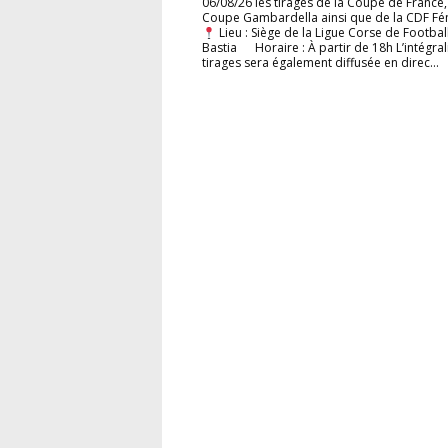
06/08/26 les tirages de la Coupe de France,
Coupe Gambardella ainsi que de la CDF Fé
Lieu : Siège de la Ligue Corse de Football
Bastia Horaire : À partir de 18h L’intégral
tirages sera également diffusée en direc...