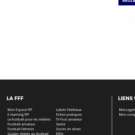
RÈGL
LA FFF
LIENS
Mon Espace FFF
Labels Fédéraux
Messageri
E-learning FFF
Fiches pratiques
Mon comp
Le football pour les enfants
TV Foot amateur
Football amateur
Santé
Football Féminin
Scores en direct
Guides dédiés au football
FFFtv