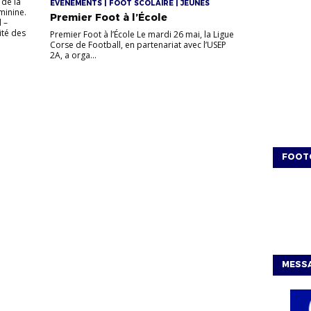
 de la
EVÉNEMENTS | FOOT SCOLAIRE | JEUNES
minine.
Premier Foot à l’École
 –
ité des
Premier Foot à l’École Le mardi 26 mai, la Ligue
Corse de Football, en partenariat avec l’USEP
2A, a orga...
FOOT
MESSA