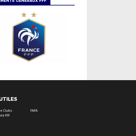
EMENTS GÉNÉRAUX FFF
 UTILES
e Clubs
FAFA
te FFF