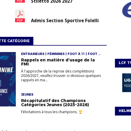
Stiletto 2026 2027
Admis Section Sportive Folelli
TTE CATÉGORIE
ENTRAINEURS | FÉMININES | FOOT À 11 | FOOT À
8 | FOOT ENTREPRISE | JEUNES
Rappels en matière d’usage de la
LCF T
FMI
À l'approche de la reprise des compétitions
2026/2027, veuillez trouver ci-dessous quelques
rappels en ma...
JEUNES
Récapitulatif des Champions
Catégories Jeunes (2025‑2026)
HELM
Félicitations à tous les champions.