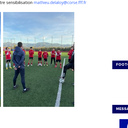
re sensibilisation
mathieu.delaloy@corse.fff.fr
FOOT
MESSA