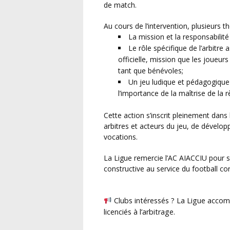
de match.
Au cours de l’intervention, plusieurs
La mission et la responsabilité d
Le rôle spécifique de l’arbitre
officielle, mission que les joueu
tant que bénévoles;
Un jeu ludique et pédagogique 
l’importance de la maîtrise de la r
Cette action s’inscrit pleinement dans la volonté de la Ligue Corse de Football de rapprocher
arbitres et acteurs du jeu, de dévelo
vocations.
La Ligue remercie l’AC AIACCIU pour son accueil et son implication dans cette démarche
constructive au service du football co
Clubs intéressés ? La Ligue accomp
licenciés à l’arbitrage.