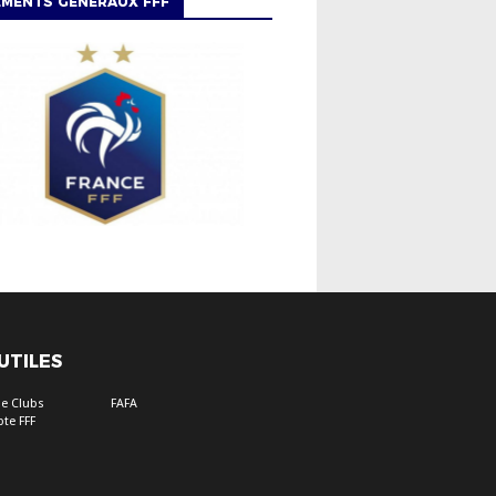
EMENTS GÉNÉRAUX FFF
 UTILES
e Clubs
FAFA
te FFF