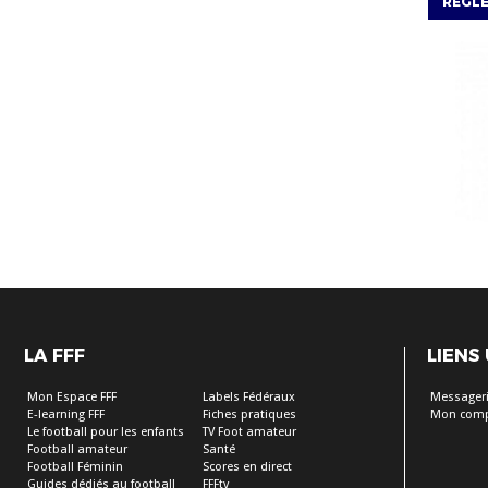
RÈGL
LA FFF
LIENS
Mon Espace FFF
Labels Fédéraux
Messageri
E-learning FFF
Fiches pratiques
Mon comp
Le football pour les enfants
TV Foot amateur
Football amateur
Santé
Football Féminin
Scores en direct
Guides dédiés au football
FFFtv