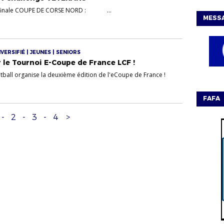
/4 finale COUPE DE CORSE NORD : ...
MESSA
ERSIFIÉ | JEUNES | SENIORS
r le Tournoi E-Coupe de France LCF !
ball organise la deuxième édition de l'eCoupe de France !
FAFA
-
2
-
3
-
4
>