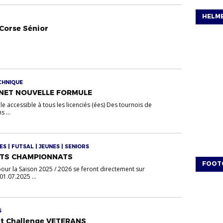
HELM
Corse Sénior
ECHNIQUE
NET NOUVELLE FORMULE
e accessible à tous les licenciés (ées) Des tournois de
s ...
S | FUTSAL | JEUNES | SENIORS
TS CHAMPIONNATS
FOOT
ur la Saison 2025 / 2026 se feront directement sur
1.07.2025 ...
S
et Challenge VETERANS